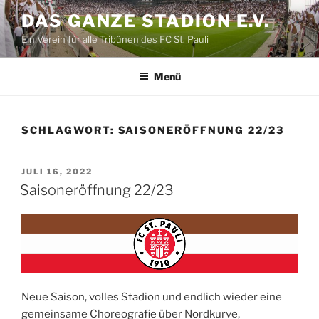
Zum
DAS GANZE STADION E.V.
Inhalt
Ein Verein für alle Tribünen des FC St. Pauli
springen
Menü
SCHLAGWORT:
SAISONERÖFFNUNG 22/23
VERÖFFENTLICHT
JULI 16, 2022
AM
Saisoneröffnung 22/23
Neue Saison, volles Stadion und endlich wieder eine
gemeinsame Choreografie über Nordkurve,