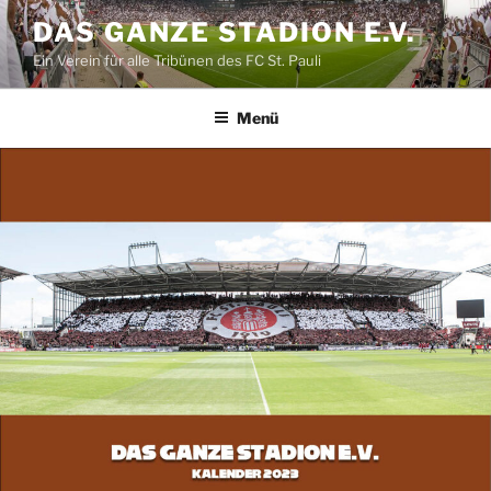
Zum
DAS GANZE STADION E.V.
Inhalt
Ein Verein für alle Tribünen des FC St. Pauli
springen
Menü