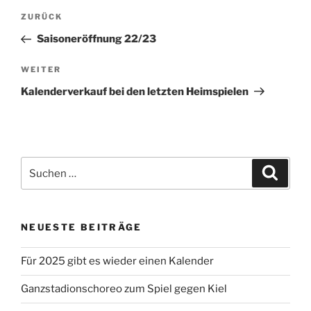
Beitragsnavigation
Vorheriger
ZURÜCK
Beitrag
Saisoneröffnung 22/23
Nächster
WEITER
Beitrag
Kalenderverkauf bei den letzten Heimspielen
Suche
Suche
nach:
NEUESTE BEITRÄGE
Für 2025 gibt es wieder einen Kalender
Ganzstadionschoreo zum Spiel gegen Kiel