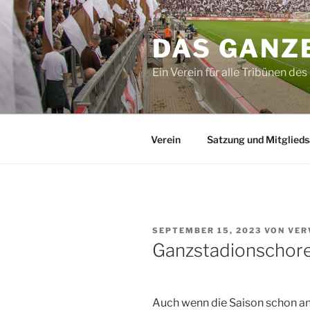
Zum
Inhalt
DAS GANZE
springen
Ein Verein für alle Tribünen des 
Verein
Satzung und Mitglied
VERÖFFENTLICHT
SEPTEMBER 15, 2023
VON
VER
AM
Ganzstadionschore
Auch wenn die Saison schon ang