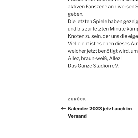
aktiven Fanszene an diversen 
geben.
Die letzten Spiele haben gezeig
und bis zur letzten Minute käm
Knoten zu sein, der uns die eig
Vielleicht ist es eben dieses A
welcher jetzt benötigt wird, u
Allez, braun-weiß, Allez!
Das Ganze Stadion e.V.
Beitragsnavigation
Vorheriger
ZURÜCK
Beitrag
Kalender 2023 jetzt auch im
Versand