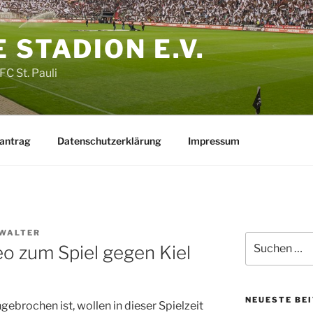
 STADION E.V.
FC St. Pauli
santrag
Datenschutzerklärung
Impressum
WALTER
Suche
o zum Spiel gegen Kiel
nach:
NEUESTE BE
ebrochen ist, wollen in dieser Spielzeit