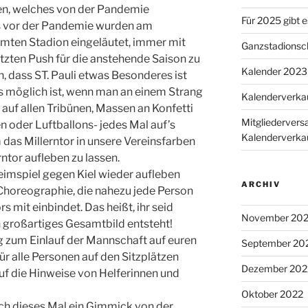
sen, welches von der Pandemie
Für 2025 gibt 
ns vor der Pandemie wurden am
amten Stadion eingeläutet, immer mit
Ganzstadionsch
tzten Push für die anstehende Saison zu
Kalender 2023 
, dass ST. Pauli etwas Besonderes ist
s möglich ist, wenn man an einem Strang
Kalenderverkau
 auf allen Tribünen, Massen an Konfetti
Mitgliederver
n oder Luftballons- jedes Mal auf’s
Kalenderverka
 das Millerntor in unsere Vereinsfarben
ntor aufleben zu lassen.
eimspiel gegen Kiel wieder aufleben
ARCHIV
Choreographie, die nahezu jede Person
rs mit einbindet. Das heißt, ihr seid
November 20
n großartiges Gesamtbild entsteht!
ig zum Einlauf der Mannschaft auf euren
September 20
für alle Personen auf den Sitzplätzen
Dezember 202
auf die Hinweise von Helferinnen und
Oktober 2022
ch dieses Mal ein Gimmick von der