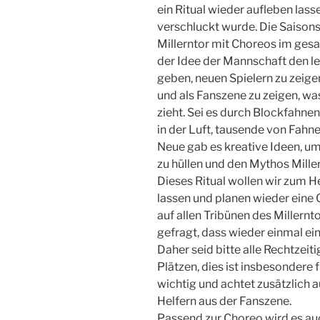
ein Ritual wieder aufleben las
verschluckt wurde. Die Saiso
Millerntor mit Choreos im ges
der Idee der Mannschaft den le
geben, neuen Spielern zu zeigen
und als Fanszene zu zeigen, wa
zieht. Sei es durch Blockfahnen
in der Luft, tausende von Fahne
Neue gab es kreative Ideen, um
zu hüllen und den Mythos Miller
Dieses Ritual wollen wir zum H
lassen und planen wieder eine 
auf allen Tribünen des Millernto
gefragt, dass wieder einmal ei
Daher seid bitte alle Rechtzeit
Plätzen, dies ist insbesondere 
wichtig und achtet zusätzlich 
Helfern aus der Fanszene.
Passend zur Choreo wird es au