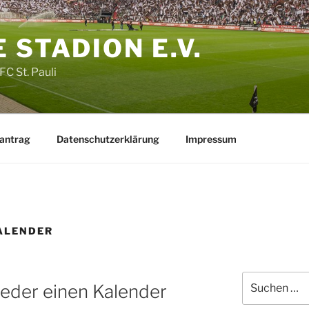
 STADION E.V.
FC St. Pauli
santrag
Datenschutzerklärung
Impressum
ALENDER
Suche
ieder einen Kalender
nach: