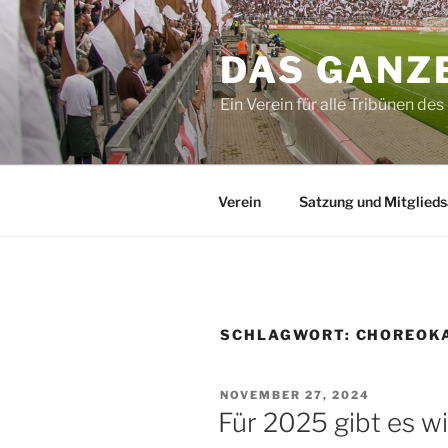
Zum
Inhalt
DAS GANZE
springen
Ein Verein für alle Tribünen des 
Verein
Satzung und Mitglied
SCHLAGWORT:
CHOREOK
VERÖFFENTLICHT
NOVEMBER 27, 2024
AM
Für 2025 gibt es w